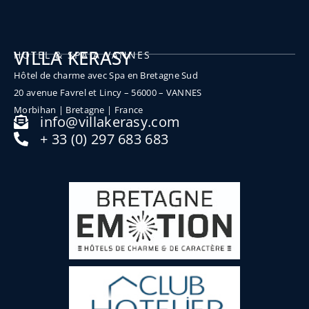
VILLA KERASY
HOTEL & SPA A VANNES
Hôtel de charme avec Spa en Bretagne Sud
20 avenue Favrel et Lincy – 56000 – VANNES
Morbihan | Bretagne | France
info@villakerasy.com
+ 33 (0) 297 683 683