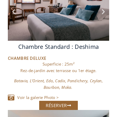
Chambre Standard : Le Cap
CHAMBRE DELUXE
Superficie : 25m²
Rez-de-jardin avec terrasse ou 1er étage.
Batavia, L’Orient, Edo, Cadix, Pondichery, Ceylan,
Bourbon, Moka.
Voir la galerie Photo >
RÉSERVER