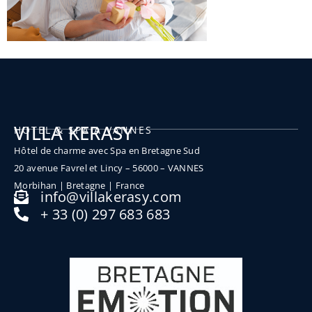
VILLA KERASY
HOTEL & SPA A VANNES
Hôtel de charme avec Spa en Bretagne Sud
20 avenue Favrel et Lincy – 56000 – VANNES
Morbihan | Bretagne | France
info@villakerasy.com
+ 33 (0) 297 683 683