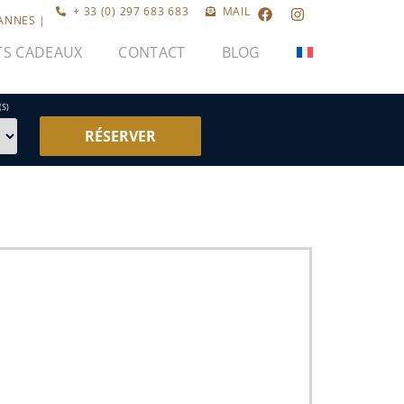
+ 33 (0) 297 683 683
MAIL
VANNES |
TS CADEAUX
CONTACT
BLOG
(S)